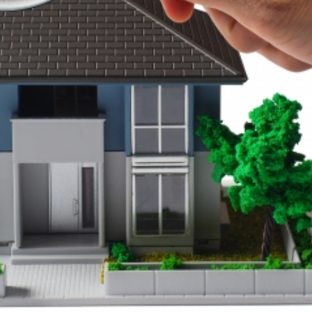
さえよう
とは、専門の不動産業者があなたの戸建て物件の現在の市
常に重要なステップとなります。
、効果的な売却戦略を立てることが可能になります。
がら、売主にとっても合
できます。
、価格の無駄な下落を避
価値を把握し、将来的な