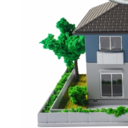
1. 戸建て売却の査定って何？基本を押
戸建てを売却する際に必ず実施するべき「査定」
この査定は、最適な販売価格を設定するために非
査定を通じて、あなたの戸建ての相場感を把握し
◆ 査定の目的
適正価格の設
市場における競争力を保ちな
定
理的な価格を見極めることが
売却期間の短
適切な価格を設定することで
縮
け、売却が迅速に進みます。
資産価値の確
所有している不動産の現在の