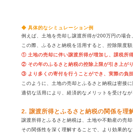
●
実質的な自己負担の軽減
：寄付金のうち2,0
●
ふるさと納税による恩恵
：譲渡所得が高い年度
◆ 具体的なシミュレーション例
例えば、土地を売却し譲渡所得が200万円の場
この際、ふるさと納税を活用すると、控除限度額
① 土地の売却に伴い譲渡所得が増加し、課税所
② その年のふるさと納税の控除上限が引き上が
③ より多くの寄付を行うことができ、実際の負
このように、土地の売却とふるさと納税は密接に
適切な活用により、経済的なメリットを受けなが
2. 譲渡所得とふるさと納税の関係を理
譲渡所得とふるさと納税は、土地や不動産の売却
その関係性を深く理解することで、より効果的な