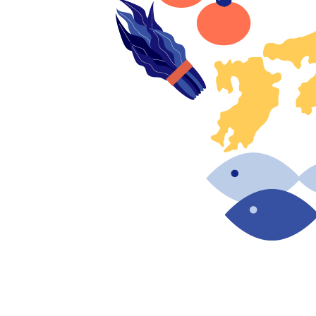
1. 土地売却でふるさと納税の控除額が
土地の売却は、ふるさと納税にどのように影響す
土地を手放すことで得られる利益、つまり譲渡所
◆ 譲渡所得の増加とふるさと納税の控除
土地の売却によって発生する譲渡所得は、かなり
譲渡所得は分離課税として処理され、他の所得と
上がるのです。
●
所得の増加
：土地の売却から得た譲渡所得が加
●
控除限度額の上昇
：所得が増えることで、ふる
◆ 控除のメリットと地域貢献
ふるさと納税の特徴のひとつは、寄付を通じて地
寄付した自治体からは、その寄付に応じた特産品
😊 土地売却時に得られるメリット