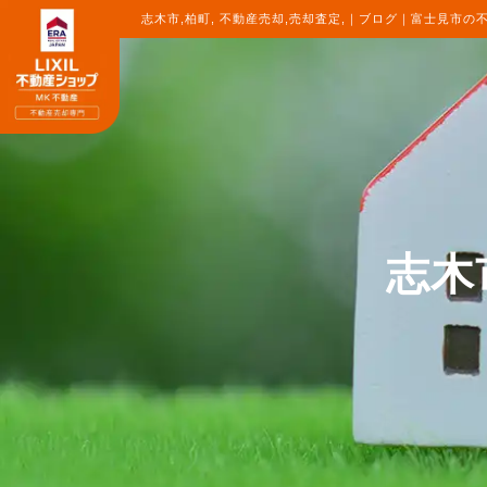
志木市,柏町, 不動産売却,売却査定,｜ブログ｜富士見市の不
志木