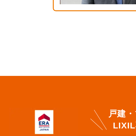
戸建・
LI